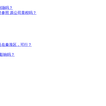
到场吗？
参照 原公司章程吗？
址在秦淮区，可行？
影响吗？