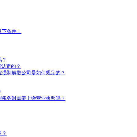
以下条件：
吗？
何认定的？
院强制解散公司是如何规定的？
？
理税务时需要上缴营业执照吗？
案？