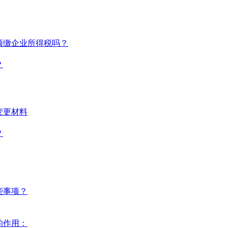
预缴企业所得税吗？
？
变更材料
？
些事项？
的作用：